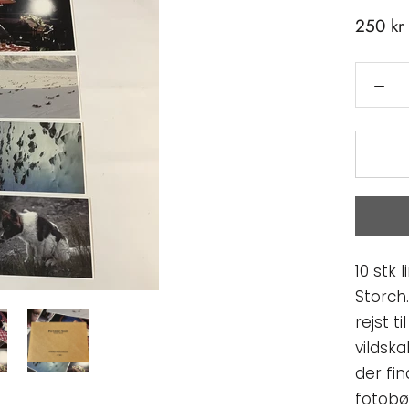
250 kr
10 stk 
Storch
rejst t
vildsk
der fi
fotobø