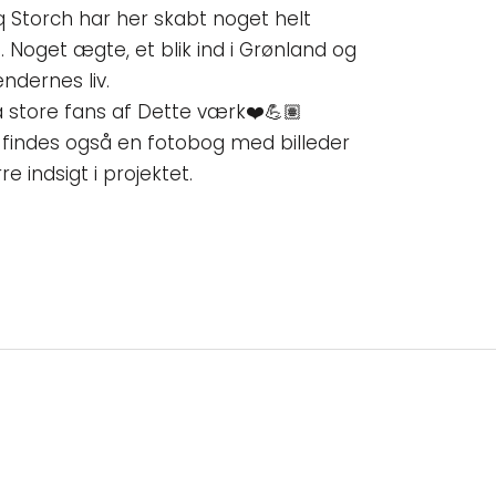
q Storch har her skabt noget helt
. Noget ægte, et blik ind i Grønland og
ndernes liv.
så store fans af Dette værk❤️💪🏽
 findes også en fotobog med billeder
re indsigt i projektet.