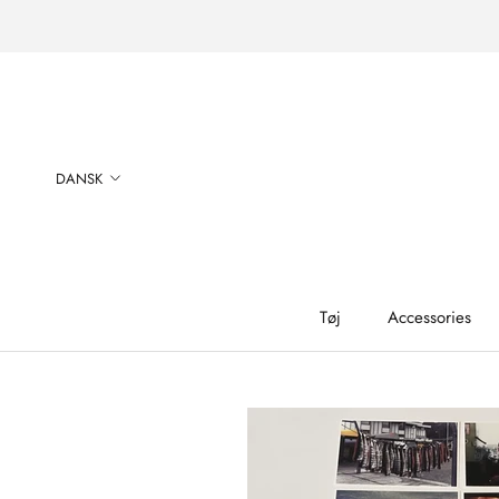
Gå
til
side
Sprog
DANSK
Tøj
Accessories