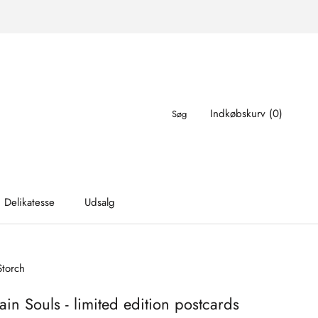
Indkøbskurv (
0
)
Søg
Delikatesse
Udsalg
Delikatesse
Udsalg
Storch
ain Souls - limited edition postcards