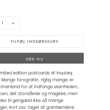
TILFØJ INDKØBSKURV
KØB NU
limited edition postcards af Inuuteq
. Mange forografer, rigtig mange, er
il Grønland for at indfange skønheden,
aben, det storslåede og magiske, men
ndes til gengæld ikke så mange
ger, kort osv. taget af grønlændere.